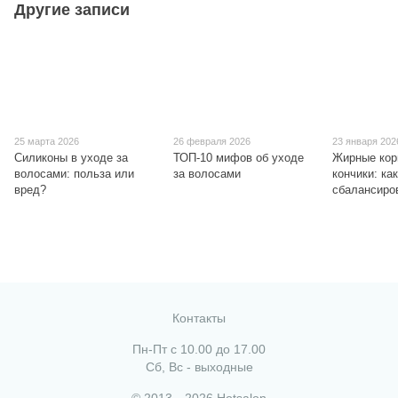
Другие записи
25 марта 2026
26 февраля 2026
23 января 202
Силиконы в уходе за
ТОП-10 мифов об уходе
Жирные кор
волосами: польза или
за волосами
кончики: ка
вред?
сбалансиро
Контакты
Пн-Пт с 10.00 до 17.00
Сб, Вс - выходные
© 2013—2026 Hotsalon