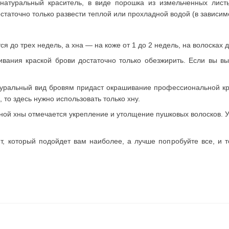
натуральный краситель, в виде порошка из измельченных листь
статочно только развести теплой или прохладной водой (в зависим
ся до трех недель, а хна — на коже от 1 до 2 недель, на волосках 
вания краской брови достаточно только обезжирить. Если вы вы
.
уральный вид бровям придаст окрашивание профессиональной крас
 то здесь нужно использовать только хну.
ой хны отмечается укрепление и утолщение пушковых волосков. У 
т, который подойдет вам наиболее, а лучше попробуйте все, и т