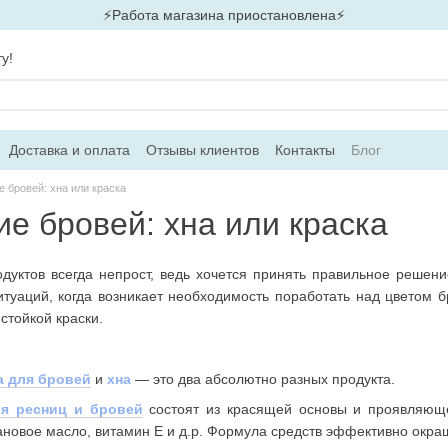
⚡Работа магазина приостановлена⚡
у!
Доставка и оплата
Отзывы клиентов
Контакты
Блог
 бровей: хна или краска
е бровей: хна или краска
дуктов всегда непрост, ведь хочется принять правильное решени
итуаций, когда возникает необходимость поработать над цветом 
стойкой краски.
а для бровей
и
хна
— это два абсолютно разных продукта.
я ресниц и бровей
состоят из красящей основы и проявляюще
ановое масло, витамин Е и д.р. Формула средств эффективно окраш