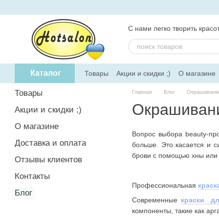
Перейти к основному контенту
С нами легко творить красот
Каталог
Товары
Акции и скидки ;)
О магазине
Товары
Главная
Блог
Окрашивание
Окрашивани
Акции и скидки ;)
О магазине
Вопрос выбора beauty-про
Доставка и оплата
больше. Это касается и с
брови с помощью хны или 
Отзывы клиентов
Контакты
Профессиональная
краск
Блог
Современные
краски дл
компоненты, такие как арг