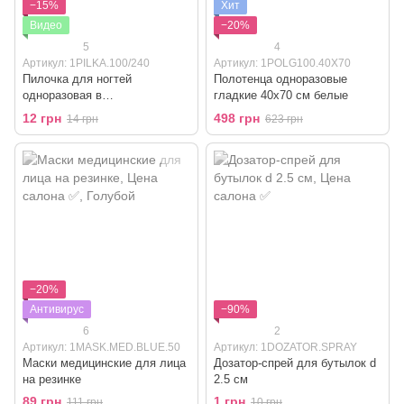
−15%
Хит
Видео
−20%
5
4
Артикул: 1PILKA.100/240
Артикул: 1POLG100.40X70
Пилочка для ногтей
Полотенца одноразовые
одноразовая в
гладкие 40x70 см белые
индивидуальной упаковке
12 грн
498 грн
14 грн
623 грн
−20%
Антивирус
−90%
6
2
Артикул: 1MASK.MED.BLUE.50
Артикул: 1DOZATOR.SPRAY
Маски медицинские для лица
Дозатор-спрей для бутылок d
на резинке
2.5 см
89 грн
1 грн
111 грн
10 грн