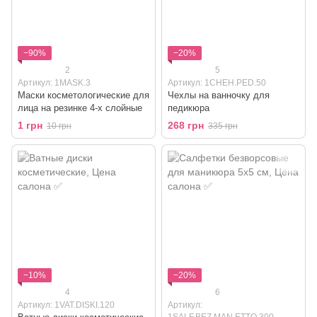
−90%
−20%
2
5
Артикул: 1MASK.3
Артикул: 1CHEH.PED.50
Маски косметологические для
Чехлы на ванночку для
лица на резинке 4-х слойные
педикюра
1 грн
268 грн
10 грн
335 грн
−10%
−20%
4
6
Артикул: 1VAT.DISKI.120
Артикул:
1SALF.BEZ.MAN.ETTO.300