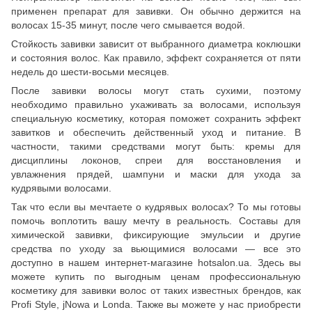
применен препарат для завивки. Он обычно держится на
волосах 15-35 минут, после чего смывается водой.
Стойкость завивки зависит от выбранного диаметра коклюшки
и состояния волос. Как правило, эффект сохраняется от пяти
недель до шести-восьми месяцев.
После завивки волосы могут стать сухими, поэтому
необходимо правильно ухаживать за волосами, используя
специальную косметику, которая поможет сохранить эффект
завитков и обеспечить действенный уход и питание. В
частности, такими средствами могут быть: кремы для
дисциплины локонов, спреи для восстановления и
увлажнения прядей, шампуни и маски для ухода за
кудрявыми волосами.
Так что если вы мечтаете о кудрявых волосах? То мы готовы
помочь воплотить вашу мечту в реальность. Составы для
химической завивки, фиксирующие эмульсии и другие
средства по уходу за вьющимися волосами — все это
доступно в нашем интернет-магазине hotsalon.ua. Здесь вы
можете купить по выгодным ценам профессиональную
косметику для завивки волос от таких известных брендов, как
Profi Style, jNowa и Londa. Также вы можете у нас приобрести