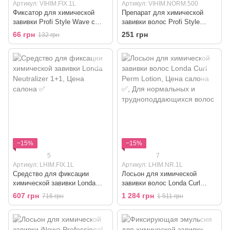
Артикул: VIHIM.FIX.1L
Артикул: VIHIM.NORM.500
Фиксатор для химической
Препарат для химической
завивки Profi Style Wave с
завивки волос Profi Style
кондиционером
Wave
66 грн
251 грн
132 грн
−15%
−15%
5
7
Артикул: LHIM.FIX.1L
Артикул: LHIM.NR.1L
Средство для фиксации
Лосьон для химической
химической завивки Londa
завивки волос Londa Curl
Neutralizer 1+1
Perm Lotion
607 грн
1 284 грн
716 грн
1 511 грн