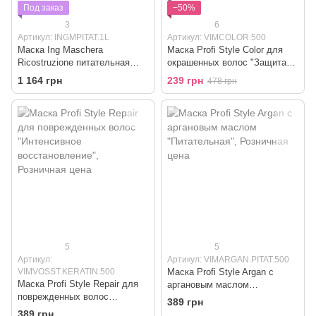
Под заказ
−50%
3
6
Артикул: INGMPITAT.1L
Артикул: VIMCOLOR.500
Маска Ing Maschera
Маска Profi Style Color для
Ricostruzione питательная
окрашенных волос "Защита
восстанавливающая
цвета"
1 164 грн
239 грн
478 грн
5
5
Артикул:
Артикул: VIMARGAN.PITAT.500
VIMVOSST.KERATIN.500
Маска Profi Style Argan с
Маска Profi Style Repair для
аргановым маслом
поврежденных волос
"Питательная"
389 грн
"Интенсивное
389 грн