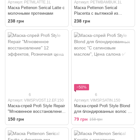
Артикул: PETMLATTE.1L
Артикул: PETMBAMBUK.1L
Маска Pettenon Serical Latte с
Маска Pettenon Serical
молочными протеинами
Placenta с вытяжкой из
бамбука
238 грн
238 грн
−50%
6
6
Артикул: VIMSP.VOST.12.EF.150
Артикул: VIMSP.SATIN.150
Маска-спрей Profi Style Repair
Маска-спрей Profi Style Blond
"Мгновенное восстановление"
для блондированных волос "С
12 эффектов
сатиновым маслом"
150 грн
79 грн
158 грн