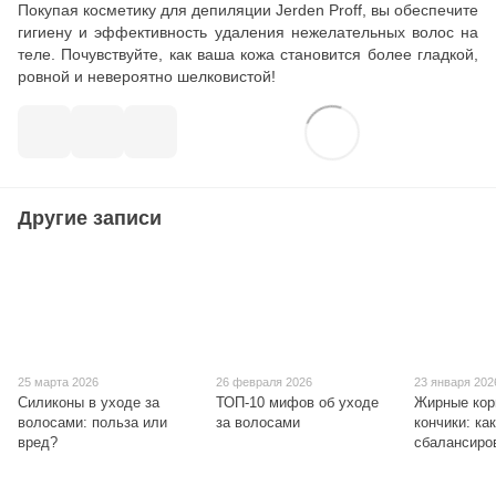
Покупая косметику для депиляции Jerden Proff, вы обеспечите
гигиену и эффективность удаления нежелательных волос на
теле. Почувствуйте, как ваша кожа становится более гладкой,
ровной и невероятно шелковистой!
Другие записи
25 марта 2026
26 февраля 2026
23 января 202
Силиконы в уходе за
ТОП-10 мифов об уходе
Жирные кор
волосами: польза или
за волосами
кончики: ка
вред?
сбалансиро