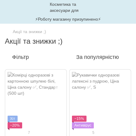
⚡Роботу магазину призупинено⚡
Акції та знижки ;)
Акції та знижки ;)
Фільтр
За популярністю
Хіт
−15%
−20%
Антивірус
7
5