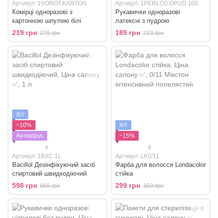
Артикул: 1VOROT.KARTON
Артикул: 1PERLOS.OPUD.100
Комірці одноразові з
Рукавички одноразові
картонною шпулею білі
латексні з пудрою
219 грн
189 грн
275 грн
223 грн
Хіт
−10%
Хіт
Антивірус
−15%
4
8
Артикул: 1BAC.1L
Артикул: LK0/11
Bacillol Дезінфікуючий засіб
Фарба для волосся Londacolor
спиртовий швидкодіючий
стійка
598 грн
299 грн
665 грн
350 грн