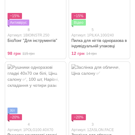
−15%
−15%
Антивірус
Відео
8
5
Артикул: 1BIOINSTR.250
Артикул: 1PILKA.100/240
БіоЛонг "Для інструментів"
Пилка для нігтів одноразова в
індивідуальній упаковці
98 грн
12 грн
115 грн
14 грн
Хіт
−20%
−20%
4
3
Артикул: 1POLG100.40X70
Артикул: 1ZASLON.FACE