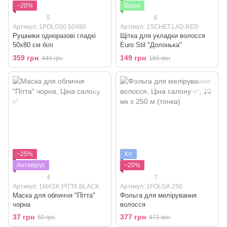
−20%
Відео
5
6
Артикул: 1POLG50.50X80
Артикул: 1SCHET.LAD.RED
Рушники одноразові гладкі
Щітка для укладки волосся
50x80 см білі
Euro Stil "Долонька"
359 грн
149 грн
449 грн
165 грн
−25%
Хіт
Антивірус
−20%
4
7
Артикул: 1MASK.PITTA.BLACK
Артикул: 1FOLGA.250
Маска для обличчя "Пітта"
Фольга для мелірування
чорна
волосся
37 грн
377 грн
50 грн
471 грн