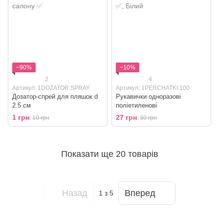
−90%
−10%
2
4
Артикул: 1DOZATOR.SPRAY
Артикул: 1PERCHATKI.100
Дозатор-спрей для пляшок d
Рукавички одноразові
2.5 см
поліетиленові
1 грн
27 грн
10 грн
30 грн
Показати ще 20 товарів
Назад
Вперед
1
з 5