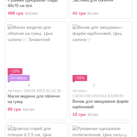
Рушники одноразові гладкі
Заслінка для обличчя
40x70 см білі
498 грн
41 грн
623 грн
51 грн
−20%
Антивірус
−50%
6
2
Артикул: 1MASK.MED.BLUE.50
Артикул:
Маски медичні для обличчя
1VENCHIK.KRASKA.KARBON
Вінчик для змішування фарби
на гумці
карбоновий
89 грн
111 грн
15 грн
30 грн