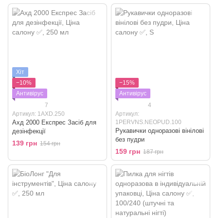
Хіт
−10%
−15%
Антивірус
Антивірус
7
4
Артикул: 1AXD.250
Артикул:
Ахд 2000 Експрес Засіб для
1PERVNS.NEOPUD.100
Рукавички одноразові вінілові
дезінфекції
без пудри
139 грн
154 грн
159 грн
187 грн