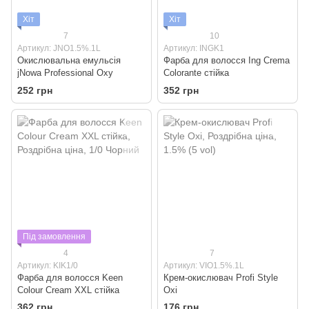
Хіт
Хіт
7
10
Артикул: JNO1.5%.1L
Артикул: INGK1
Окислювальна емульсія
Фарба для волосся Ing Crema
jNowa Professional Oxy
Colorante стійка
252 грн
352 грн
Під замовлення
4
7
Артикул: KIK1/0
Артикул: VIO1.5%.1L
Фарба для волосся Keen
Крем-окислювач Profi Style
Colour Cream XXL стійка
Oxi
362 грн
176 грн