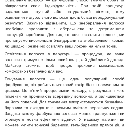
Освітлення волосся — це чудовий спосіб змінити образ та
підкреслити свою індивідуальність. При такій процедурі
видаляється штучний або натуральний пігмент, тому
освітлення натурального волосся дасть більш передбачуваний
результат. Важливо відзначити, що знебарвлення волосся
необхідно проводити з обережністю та дотриманням
інструкцій виробника. Для тих, хто хоче освітлити волосся, ми
пропонуємо високоякісні блондорани та знебарвлюючі креми,
які швидко і безпечно освітлять ваші локони на кілька тонів.
Освітлення волосся в перукарні — процедура, де ваше
волосся отримує не тільки новий колір, а й дбайливий догляд.
Майстер стежить, щоб процес проходив максимально
комфортно і безпечно для вас.
Тонування волосся — ще один популярний спосіб
фарбування, він робить початковий колір більш насиченим та
цікавим. Це м'який процес зміни кольору, в результаті якого
пігменти не проникають всередину волосини, а залишаються
на його поверхні. Для тонування використовуються безаміачні
барвники та оксиданти з низьким вмістом пероксиду водню.
Завдяки такому фарбуванню волосся менше травмується і ви
отримуєте новий ефектний відтінок. У нашому магазині ви
можете купити тонуючі барвники, гель-барвники прямої дії, а