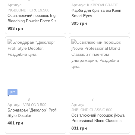
Артикул:
Артикул: KIKBROVI.GRAFIT
INGBLOND.FORCE9.500
Фарба для брів та вій Keen
Освітлюючий порошок Ing
Smart Eyes
Bleaching Powder Force 9 з
395 грн
кератином
993 грн
Хіт
8
7
Артикул: VIBLOND.500
Артикул:
Блондаран "Деколор" Profi
JNBLOND.CLASSIC.800
Освітлюючий порошок jNowa
Style Decolor
Professional Blond Classic з
401 грн
пігментом ультрамарин
831 грн