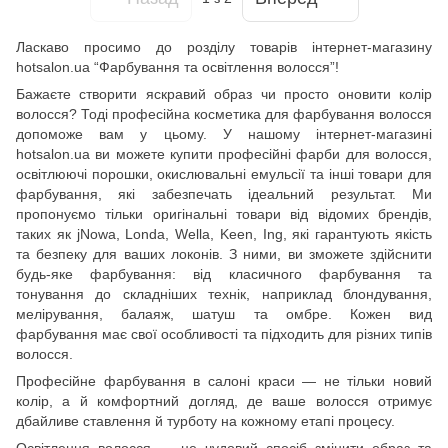
Ласкаво просимо до розділу товарів інтернет-магазину
hotsalon.ua “Фарбування та освітлення волосся”!
Бажаєте створити яскравий образ чи просто оновити колір
волосся? Тоді професійна косметика для фарбування волосся
допоможе вам у цьому. У нашому інтернет-магазині
hotsalon.ua ви можете купити професійні фарби для волосся,
освітлюючі порошки, окислювальні емульсії та інші товари для
фарбування, які забезпечать ідеальний результат. Ми
пропонуємо тільки оригінальні товари від відомих брендів,
таких як jNowa, Londa, Wella, Keen, Ing, які гарантують якість
та безпеку для ваших локонів. З ними, ви зможете здійснити
будь-яке фарбування: від класичного фарбування та
тонування до складніших технік, наприклад блондування,
мелірування, балаяж, шатуш та омбре. Кожен вид
фарбування має свої особливості та підходить для різних типів
волосся.
Професійне фарбування в салоні краси — не тільки новий
колір, а й комфортний догляд, де ваше волосся отримує
дбайливе ставлення й турботу на кожному етапі процесу.