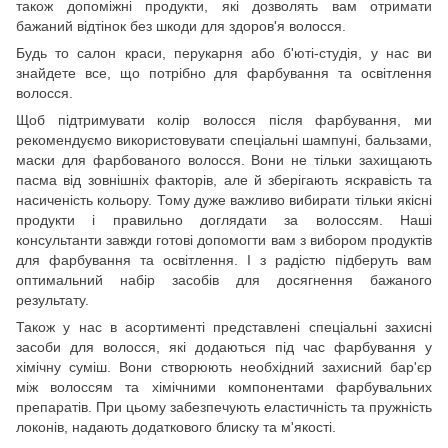
також допоміжні продукти, які дозволять вам отримати
бажаний відтінок без шкоди для здоров'я волосся.
Будь то салон краси, перукарня або б'юті-студія, у нас ви
знайдете все, що потрібно для фарбування та освітлення
волосся.
Щоб підтримувати колір волосся після фарбування, ми
рекомендуємо використовувати спеціальні шампуні, бальзами,
маски для фарбованого волосся. Вони не тільки захищають
пасма від зовнішніх факторів, але й зберігають яскравість та
насиченість кольору. Тому дуже важливо вибирати тільки якісні
продукти і правильно доглядати за волоссям. Наші
консультанти завжди готові допомогти вам з вибором продуктів
для фарбування та освітлення. І з радістю підберуть вам
оптимальний набір засобів для досягнення бажаного
результату.
Також у нас в асортименті представлені спеціальні захисні
засоби для волосся, які додаються під час фарбування у
хімічну суміш. Вони створюють необхідний захисний бар'єр
між волоссям та хімічними компонентами фарбувальних
препаратів. При цьому забезпечують еластичність та пружність
локонів, надають додаткового блиску та м'якості.