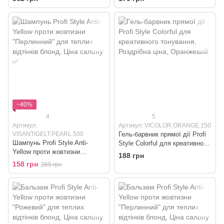
−40%
4
5
Артикул:
Артикул: VICOLOR.ORANGE.150
VISANTIGELT.PEARL.500
Гель-барвник прямої дії Profi
Шампунь Profi Style Anti-
Style Colorful для креативного
Yellow проти жовтизни
тонування
188 грн
"Перлинний" для теплих
158 грн
265 грн
відтінків блонд