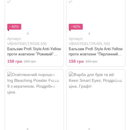
−40%
−40%
4
4
Артикул:
Артикул:
VIBANTIGELT.ROSE.500
VIBANTIGELT.PEARL.500
Бальзам Profi Style Anti-Yellow
Бальзам Profi Style Anti-Yellow
проти жовтизни "Рожевий"
проти жовтизни "Перлинний"
для теплих відтінків блонд
для теплих відтінків блонд
158 грн
158 грн
265 грн
265 грн
6
5