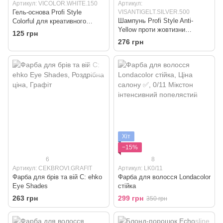
Артикул: VICOLOR.WHITE.150
Артикул:
Гель-основа Profi Style
VISANTIGELT.SILVER.500
Шампунь Profi Style Anti-
Colorful для креативного
Yellow проти жовтизни
тонування "Безбарвний"
125 грн
"Сріблястий" для холодних
276 грн
відтінків блонд
Хіт
−15%
6
8
Артикул: CEKBROVI.GRAFIT
Артикул: LK0/11
Фарба для брів та вій C: ehko
Фарба для волосся Londacolor
Eye Shades
стійка
263 грн
299 грн
350 грн