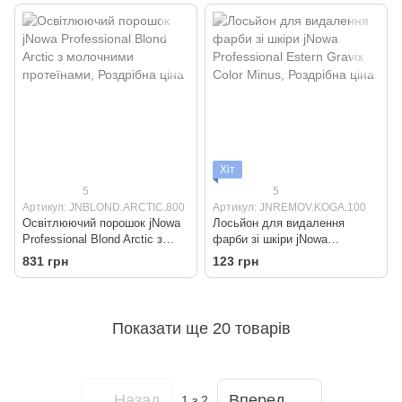
Хіт
5
5
Артикул: JNBLOND.ARCTIC.800
Артикул: JNREMOV.KOGA.100
Освітлюючий порошок jNowa
Лосьйон для видалення
Professional Blond Arctic з
фарби зі шкіри jNowa
молочними протеїнами
Professional Estern Gravix
831 грн
123 грн
Color Minus
Показати ще 20 товарів
Назад
Вперед
1
з 2