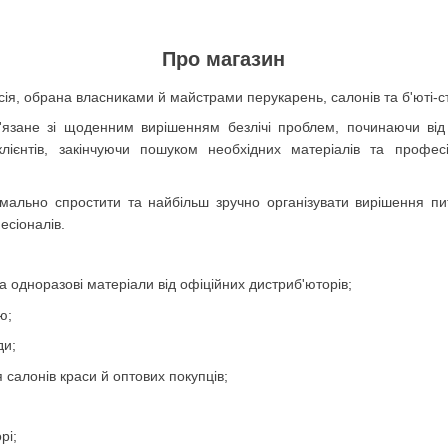
Про магазин
сія, обрана власниками й майстрами перукарень, салонів та б'юті-ст
ов'язане зі щоденним вирішенням безлічі проблем, починаючи від
клієнтів, закінчуючи пошуком необхідних матеріалів та профес
ально спростити та найбільш зручно організувати вирішення пит
есіоналів.
а одноразові матеріали від офіційних дистриб'юторів;
ю;
ди;
 салонів краси й оптових покупців;
рі;