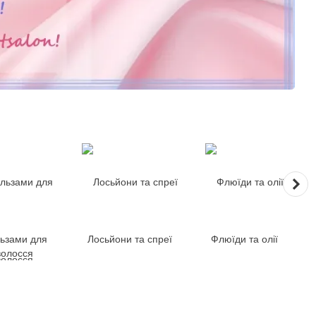
ьзами для
Лосьйони та спреї
Флюїди та олії
волосся