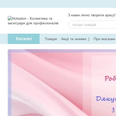
Перейти до основного контенту
З нами легко творити красу!
Каталог
Товари
Акції та знижки ;)
Про магазин