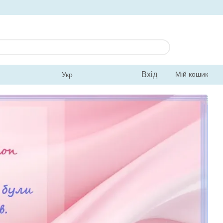
Вхід
Мій кошик
Укр