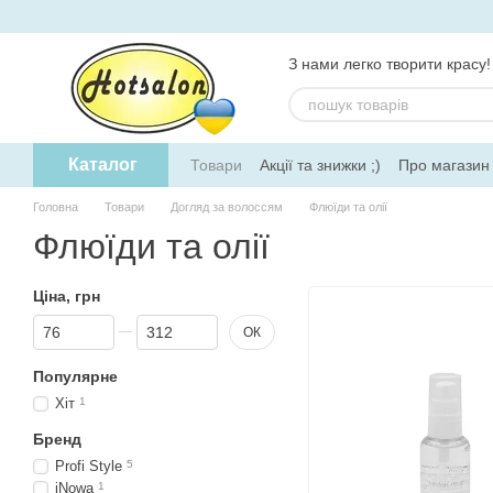
Перейти до основного контенту
З нами легко творити красу!
Каталог
Товари
Акції та знижки ;)
Про магазин
Головна
Товари
Догляд за волоссям
Флюїди та олії
Флюїди та олії
Ціна, грн
Від Ціна, грн
До Ціна, грн
ОК
Популярне
Хіт
1
Бренд
Profi Style
5
jNowa
1