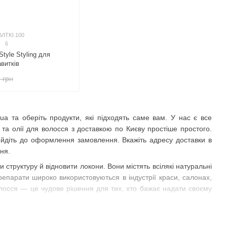
VITKI.100
6
Style Styling для
витків
 грн
.ua та оберіть продукти, які підходять саме вам. У нас є все
 та олії для волосся з доставкою по Києву простіше простого.
рейдіть до оформлення замовлення. Вкажіть адресу доставки в
ня.
структуру й відновити локони. Вони містять всілякі натуральні
 препарати широко використовуються в індустрії краси, салонах,
олосся — це чудове рішення для тих, хто бажає надати своєму