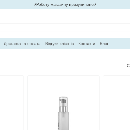
⚡Роботу магазину призупинено⚡
Доставка та оплата
Відгуки клієнтів
Контакти
Блог
С