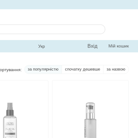
Вхід
Мій кошик
Укр
за популярністю
спочатку дешевше
за назвою
ортування: