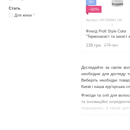
Хіт
Стать
−50%
Для жінок
7
Артикул: VIFTERMO.100
7
Флюїд Profi Style Color
"Термозахист та захист 
олією жожоба
139 грн
278 грн
Доглядайте за своїм воло
необхідне для догляду т
Виберіть необхідні това
Києві і наша кур'єрська 
Флюїди та олії для волос
та інноваційні інгредієн
перукарнях, а також дос
волоссю здорового блиску
Навіщо потрібен флюїд т