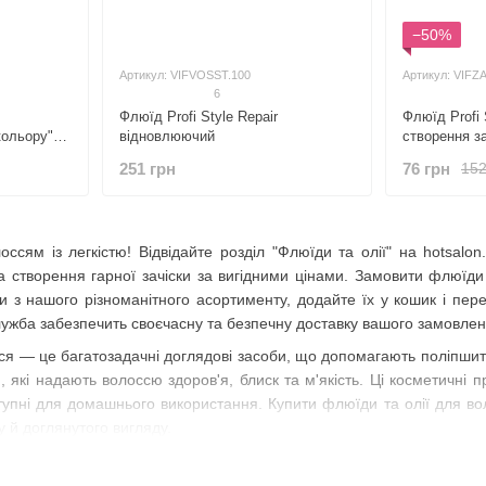
−50%
Артикул: VIFVOSST.100
Артикул: VIFZA
6
Флюїд Profi Style Repair
Флюїд Profi 
кольору" з
відновлюючий
створення за
251 грн
76 грн
152
ссям із легкістю! Відвідайте розділ "Флюїди та олії" на hotsalon
а створення гарної зачіски за вигідними цінами. Замовити флюїди
ри з нашого різноманітного асортименту, додайте їх у кошик і пе
служба забезпечить своєчасну та безпечну доставку вашого замовлен
ся — це багатозадачні доглядові засоби, що допомагають поліпшити 
ти, які надають волоссю здоров'я, блиск та м'якість. Ці косметичні
тупні для домашнього використання. Купити флюїди та олії для в
 й доглянутого вигляду.
а олія для волосся?