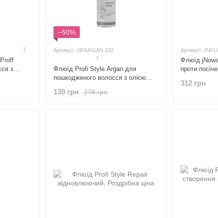
−50%
7
Артикул: VIFARGAN.100
Артикул: JNFL
7
Proff
Флюїд jNowa 
сся з
Флюїд Profi Style Argan для
проти посіче
пошкодженого волосся з олією
льону
312 грн
арганії
139 грн
278 грн