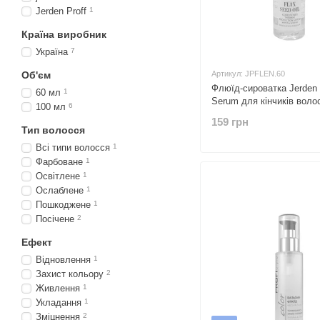
Jerden Proff
1
Країна виробник
Україна
7
Об'єм
Артикул: JPFLEN.60
Флюїд-сироватка Jerden 
60 мл
1
Serum для кінчиків воло
100 мл
6
олією насіння льону
159 грн
Тип волосся
Всі типи волосся
1
Фарбоване
1
Освітлене
1
Ослаблене
1
Пошкоджене
1
Посічене
2
Ефект
Відновлення
1
Захист кольору
2
Живлення
1
Укладання
1
Зміцнення
2