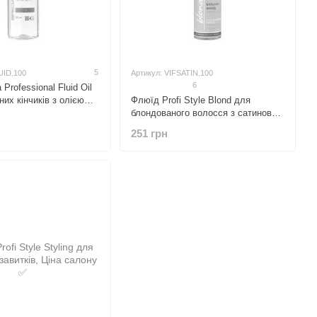
5
UID.100
Артикул: VIFSATIN.100
6
Professional Fluid Oil
них кінчиків з олією
Флюїд Profi Style Blond для
блондованого волосся з сатиновою
олією
251 грн