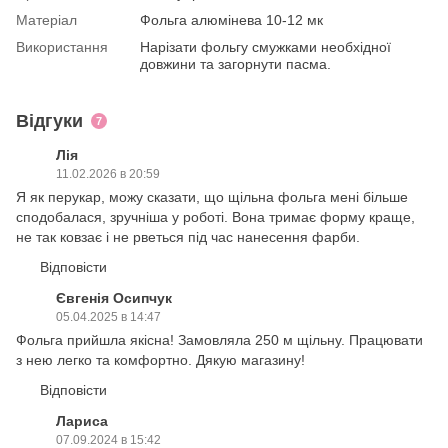
Матеріал
Фольга алюмінева 10-12 мк
Використання
Нарізати фольгу смужками необхідної
довжини та загорнути пасма.
Відгуки
7
Лія
11.02.2026 в 20:59
Я як перукар, можу сказати, що щільна фольга мені більше
сподобалася, зручніша у роботі. Вона тримає форму краще,
не так ковзає і не рветься під час нанесення фарби.
Відповісти
Євгенія Осипчук
05.04.2025 в 14:47
Фольга прийшла якісна! Замовляла 250 м щільну. Працювати
з нею легко та комфортно. Дякую магазину!
Відповісти
Лариса
07.09.2024 в 15:42