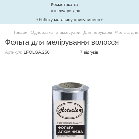
⚡Роботу магазину призупинено⚡
Товари
Одноразка та аксесуари
Для перукарів
Фольга для
Фольга для мелірування волосся
Артикул:
1FOLGA.250
7 відгуків