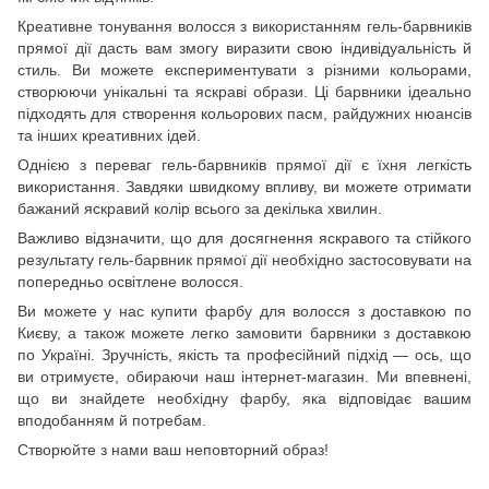
Креативне тонування волосся з використанням гель-барвників
прямої дії дасть вам змогу виразити свою індивідуальність й
стиль. Ви можете експериментувати з різними кольорами,
створюючи унікальні та яскраві образи. Ці барвники ідеально
підходять для створення кольорових пасм, райдужних нюансів
та інших креативних ідей.
Однією з переваг гель-барвників прямої дії є їхня легкість
використання. Завдяки швидкому впливу, ви можете отримати
бажаний яскравий колір всього за декілька хвилин.
Важливо відзначити, що для досягнення яскравого та стійкого
результату гель-барвник прямої дії необхідно застосовувати на
попередньо освітлене волосся.
Ви можете у нас купити фарбу для волосся з доставкою по
Києву, а також можете легко замовити барвники з доставкою
по Україні. Зручність, якість та професійний підхід — ось, що
ви отримуєте, обираючи наш інтернет-магазин. Ми впевнені,
що ви знайдете необхідну фарбу, яка відповідає вашим
вподобанням й потребам.
Створюйте з нами ваш неповторний образ!