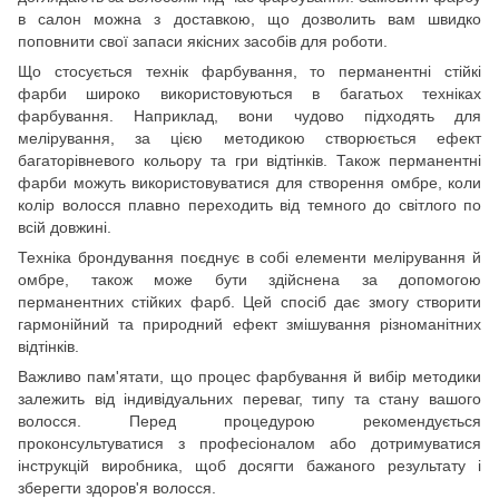
в салон можна з доставкою, що дозволить вам швидко
поповнити свої запаси якісних засобів для роботи.
Що стосується технік фарбування, то перманентні стійкі
фарби широко використовуються в багатьох техніках
фарбування. Наприклад, вони чудово підходять для
мелірування, за цією методикою створюється ефект
багаторівневого кольору та гри відтінків. Також перманентні
фарби можуть використовуватися для створення омбре, коли
колір волосся плавно переходить від темного до світлого по
всій довжині.
Техніка брондування поєднує в собі елементи мелірування й
омбре, також може бути здійснена за допомогою
перманентних стійких фарб. Цей спосіб дає змогу створити
гармонійний та природний ефект змішування різноманітних
відтінків.
Важливо пам'ятати, що процес фарбування й вибір методики
залежить від індивідуальних переваг, типу та стану вашого
волосся. Перед процедурою рекомендується
проконсультуватися з професіоналом або дотримуватися
інструкцій виробника, щоб досягти бажаного результату і
зберегти здоров'я волосся.