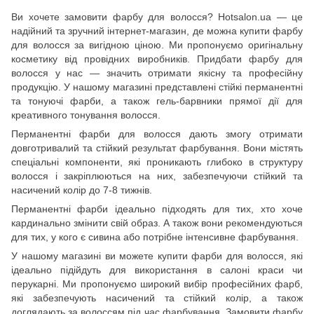
Ви хочете замовити фарбу для волосся? Hotsalon.ua — це
надійний та зручний інтернет-магазин, де можна купити фарбу
для волосся за вигідною ціною. Ми пропонуємо оригінальну
косметику від провідних виробників. Придбати фарбу для
волосся у нас — значить отримати якісну та професійну
продукцію. У нашому магазині представлені стійкі перманентні
та тонуючі фарби, а також гель-барвники прямої дії для
креативного тонування волосся.
Перманентні фарби для волосся дають змогу отримати
довготривалий та стійкий результат фарбування. Вони містять
спеціальні компоненти, які проникають глибоко в структуру
волосся і закріплюються на них, забезпечуючи стійкий та
насичений колір до 7-8 тижнів.
Перманентні фарби ідеально підходять для тих, хто хоче
кардинально змінити свій образ. А також вони рекомендуються
для тих, у кого є сивина або потрібне інтенсивне фарбування.
У нашому магазині ви можете купити фарби для волосся, які
ідеально підійдуть для використання в салоні краси чи
перукарні. Ми пропонуємо широкий вибір професійних фарб,
які забезпечують насичений та стійкий колір, а також
доглядають за волоссям під час фарбування. Замовити фарбу