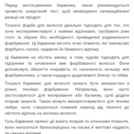
Перед застосуванням барвника, також рекомендується
провести алергічний тест, щоб мінімізувати непередбачені
реакції на продукт.
Тонуючі фарби для волосся ідеально підходять для тих, хто
хоче експериментувати з новими відтінками, пробувати різні
стилі та образи без необхідності проведення радикального
фарбування. Ці барвники містять м'які пігменти, які тимчасово
фарбують пасма, надаючи їм бажаного відтінку.
Ці барвники не містять аміаку, а тому чудово підходять для
підтримки та оновлення вже фарбованого волосся. Вони
допоможуть зберегти яскравість та насиченість кольору між
фарбуваннями, а також нададуть додаткового блиску та сяйва.
Тонуючі барвники для волосся можуть бути використані в
різних техніках фарбування. Наприклад, вони часто
застосовуються для мелірування або балаяжу, щоб додати
яскраві акценти. Також можуть використовуватися для техніки
омбре, коли створюється плавний перехід від темного до
світлого відтінку на кінчиках волосся.
Гель-барвники прямої дії мають яскраві та інтенсивні пігменти,
вони наносяться безпосередньо на пасма й миттєво надають
їм сяючих відтінків.