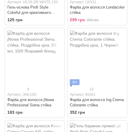
Артикул: VICOLOR.WHITE.150
Артикул: LK0/11
Гель-основа Profi Style
Фарба для волосся Londacolor
Colorful для креативного
стійка
тонування "Безбарвний"
125 грн
299 грн
350 грн
Хіт
9
10
Артикул: JNK10/0
Артикул: INGK1
Фарба для волосся jNowa
Фарба для волосся Ing Crema
Professional Siena стійка
Colorante стійка
183 грн
352 грн