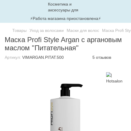
⚡Работа магазина приостановлена⚡
Товары
Уход за волосами
Маски для волос
Маска Profi St
Маска Profi Style Argan с аргановым
маслом "Питательная"
Артикул:
VIMARGAN.PITAT.500
5 отзывов