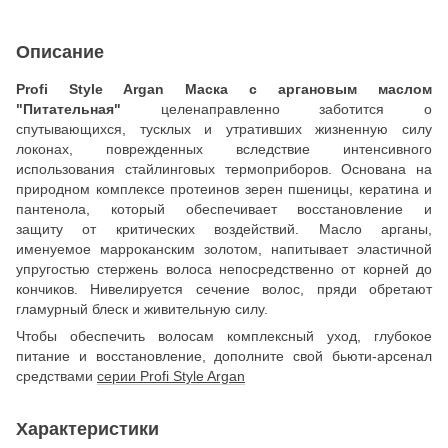
Описание
Profi Style Argan Маска с аргановым маслом
"Питательная"
целенаправленно заботится о
спутывающихся, тусклых и утративших жизненную силу
локонах, поврежденных вследствие интенсивного
использования стайлинговых термоприборов. Основана на
природном комплексе протеинов зерен пшеницы, кератина и
пантенола, который обеспечивает восстановление и
защиту от критических воздействий. Масло арганы,
именуемое марроканским золотом, напитывает эластичной
упругостью стержень волоса непосредственно от корней до
кончиков. Нивелируется сечение волос, пряди обретают
гламурный блеск и живительную силу.
Чтобы обеспечить волосам комплексный уход, глубокое
питание и восстановление, дополните свой бьюти-арсенал
средствами
серии Profi Style Argan
Характеристики