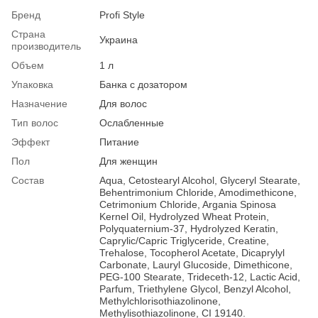
Бренд
Profi Style
Страна
Украина
производитель
Объем
1 л
Упаковка
Банка с дозатором
Назначение
Для волос
Тип волос
Ослабленные
Эффект
Питание
Пол
Для женщин
Состав
Aqua, Cetostearyl Alcohol, Glyceryl Stearate,
Behentrimonium Chloride, Amodimethicone,
Cetrimonium Chloride, Argania Spinosa
Kernel Oil, Hydrolyzed Wheat Protein,
Polyquaternium-37, Hydrolyzed Keratin,
Caprylic/Capric Triglyceride, Creatine,
Trehalose, Tocopherol Acetate, Dicaprylyl
Carbonate, Lauryl Glucoside, Dimethicone,
PEG-100 Stearate, Trideceth-12, Lactic Acid,
Parfum, Triethylene Glycol, Benzyl Alcohol,
Methylchlorisothiazolinone,
Methylisothiazolinone, CI 19140.