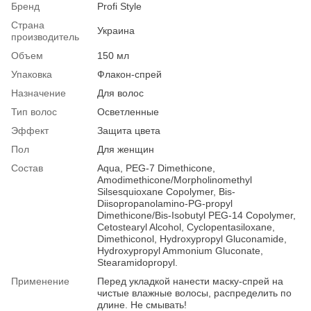
Бренд
Profi Style
Страна
Украина
производитель
Объем
150 мл
Упаковка
Флакон-спрей
Назначение
Для волос
Тип волос
Осветленные
Эффект
Защита цвета
Пол
Для женщин
Состав
Aqua, PEG-7 Dimethicone,
Amodimethicone/Morpholinomethyl
Silsesquioxane Copolymer, Bis-
Diisopropanolamino-PG-propyl
Dimethicone/Bis-Isobutyl PEG-14 Copolymer,
Cetostearyl Alcohol, Cyclopentasiloxane,
Dimethiconol, Hydroxypropyl Gluconamide,
Hydroxypropyl Ammonium Gluconate,
Stearamidopropyl.
Применение
Перед укладкой нанести маску-спрей на
чистые влажные волосы, распределить по
длине. Не смывать!