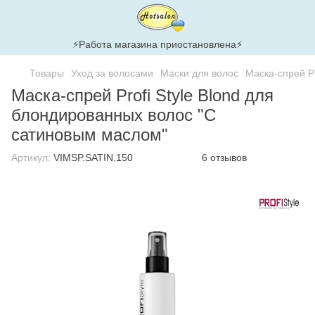
⚡Работа магазина приостановлена⚡
Товары
Уход за волосами
Маски для волос
Маска-спрей P
Маска-спрей Profi Style Blond для
блондированных волос "С
сатиновым маслом"
Артикул:
VIMSP.SATIN.150
6 отзывов