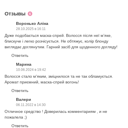
Отзывы
6
Воронько Аліна
28.10.2025 в 16:11
Дуже подобається маска-спрей. Волосся після неї м’яке,
блискуче і легко розчісується. Не обтяжує, колір блонду
виглядає доглянутим. Гарний засіб для щоденного догляду!
Ответить
Марина
10.06.2024 в 19:42
Волосся стало м'яким, зміцнилося та не так обламується.
Аромат приємний, маска-спрей вогонь!
Ответить
Валери
06.11.2022 в 14:30
Отличное средство ! Доверилась комментариям , и не
пожалела ;)
Ответить