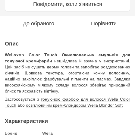
Повідомити, коли з'явиться
До обраного
Порівняти
Опис
Welloxon Color Touch Окислювальна емульсія для
тонуючої крем-фарби
нешкідлива й зручна у використанні.
Цей засіб не сушить дерму голови та запобігає роздвоюванню
кінчиків. Шовкова текстура, огортаючи кожну волосинку,
надійно закріплює фарбувальні пігменти на пасмах. Завдяки
високоякісному м'якому складу волосся зберігає природний
блиск та яскравість відтінку.
Застосовується з
тонуючою фарбою для волосся Wella Color
Touch
або
освітлюючим крем-блондором Wella Blondor Soft
Характеристики
Бренд
Wella