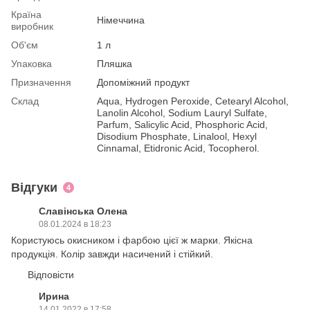
Країна
Німеччина
виробник
Об'єм
1 л
Упаковка
Пляшка
Призначення
Допоміжний продукт
Склад
Aqua, Hydrogen Peroxide, Cetearyl Alcohol,
Lanolin Alcohol, Sodium Lauryl Sulfate,
Parfum, Salicylic Acid, Phosphoric Acid,
Disodium Phosphate, Linalool, Hexyl
Cinnamal, Etidronic Acid, Tocopherol.
Відгуки
4
Славінська Олена
08.01.2024 в 18:23
Користуюсь окисником і фарбою цієї ж марки. Якісна
продукція. Колір завжди насичений і стійкий.
Відповісти
Ирина
14.01.2022 в 17:58