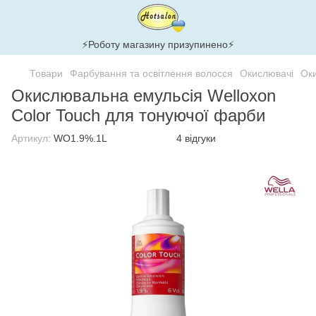
⚡Роботу магазину призупинено⚡
Товари
Фарбування та освітлення волосся
Окислювачі
Оки
Окислювальна емульсія Welloxon
Color Touch для тонуючої фарби
Артикул:
WO1.9%.1L
4 відгуки