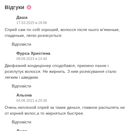
Відгуки
6
Даша
17.03.2025 в 19:06
Спрей сам по собі хороший, волосся після нього м'якеньке,
гладеньке, легко розчісується.
Відповісти
Фурса Христина
09.09.2023 в 14:40
Двофазний кондиціонер сподобався, приємно пахне і
розплутує волосся. Не жирнить. З ним розчісування стало
легким і швидким.
Відповісти
Альона
04.06.2021 в 20:36
Очень неплохой спрей за такие деньги, главное распылять не
от корней волос,а то жирняться быстрее.
Відповісти
Лиля