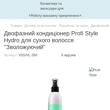
⚡Роботу магазину призупинено⚡
Товари
Догляд за волоссям
Лосьйони та спреї
Двофазний к
Двофазний кондиціонер Profi Style
Hydro для сухого волосся
"Зволожуючий"
Артикул:
VI2UVL.250
6 відгуків