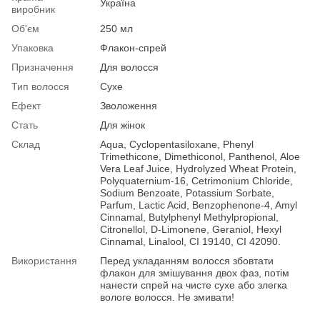
Україна
виробник
Об'єм
250 мл
Упаковка
Флакон-спрей
Призначення
Для волосся
Тип волосся
Сухе
Ефект
Зволоження
Стать
Для жінок
Склад
Aqua, Cyclopentasiloxane, Phenyl
Trimethicone, Dimethiconol, Panthenol, Аloe
Vera Leaf Juice, Hydrolyzed Wheat Protein,
Polyquaternium-16, Cetrimonium Chloride,
Sodium Benzoate, Potassium Sorbate,
Parfum, Lactic Acid, Benzophenone-4, Amyl
Cinnamal, Butylphenyl Methylpropional,
Citronellol, D-Limonene, Geraniol, Hexyl
Cinnamal, Linalool, CI 19140, CI 42090.
Використання
Перед укладанням волосся збовтати
флакон для змішування двох фаз, потім
нанести спрей на чисте сухе або злегка
вологе волосся. Не змивати!