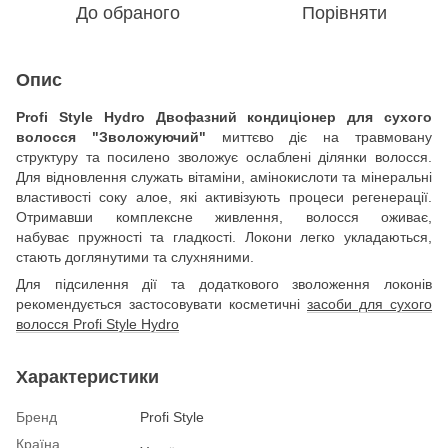
До обраного
Порівняти
Опис
Profi Style Hydro Двофазний кондиціонер для сухого
волосся "Зволожуючий"
миттєво діє на травмовану
структуру та посилено зволожує ослаблені ділянки волосся.
Для відновлення служать вітаміни, амінокислоти та мінеральні
властивості соку алое, які активізують процеси регенерації.
Отримавши комплексне живлення, волосся оживає,
набуває пружності та гладкості. Локони легко укладаються,
стають доглянутими та слухняними.
Для підсилення дії та додаткового зволоження локонів
рекомендується застосовувати косметичні
засоби для сухого
волосся Profi Style Hydro
Характеристики
Бренд
Profi Style
Країна