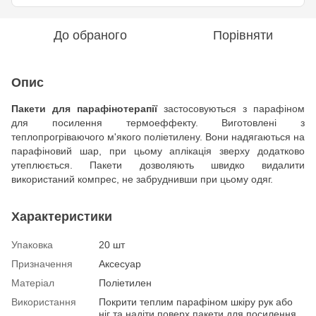
До обраного
Порівняти
Опис
Пакети для парафінотерапії
застосовуються з парафіном
для посилення термоеффекту. Виготовлені з
теплопрогріваючого м'якого поліетилену. Вони надягаються на
парафіновий шар, при цьому аплікація зверху додатково
утеплюється. Пакети дозволяють швидко видалити
використаний компрес, не забруднивши при цьому одяг.
Характеристики
Упаковка
20 шт
Призначення
Аксесуар
Матеріал
Поліетилен
Використання
Покрити теплим парафіном шкіру рук або
ніг та надіти поверх пакети для посилення