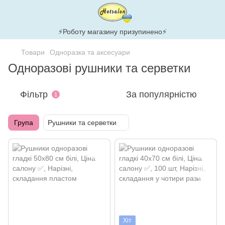
⚡Роботу магазину призупинено⚡
Товари
Одноразка та аксесуари
Одноразові рушники та серветки
Фільтр
За популярністю
1
Група
Рушники та серветки
Хіт