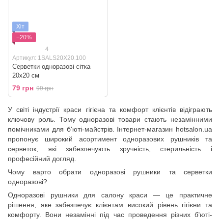
Хіт
−20%
4
Артикул: 1SALS20X20.100
Серветки одноразові сітка
20х20 см
79 грн
99 грн
У світі індустрії краси гігієна та комфорт клієнтів відіграють
ключову роль. Тому одноразові товари стають незамінними
помічниками для б'юті-майстрів. Інтернет-магазин hotsalon.ua
пропонує широкий асортимент одноразових рушників та
серветок, які забезпечують зручність, стерильність і
професійний догляд.
Чому варто обрати одноразові рушники та серветки
одноразові?
Одноразові рушники для салону краси — це практичне
рішення, яке забезпечує клієнтам високий рівень гігієни та
комфорту. Вони незамінні під час проведення різних б'юті-