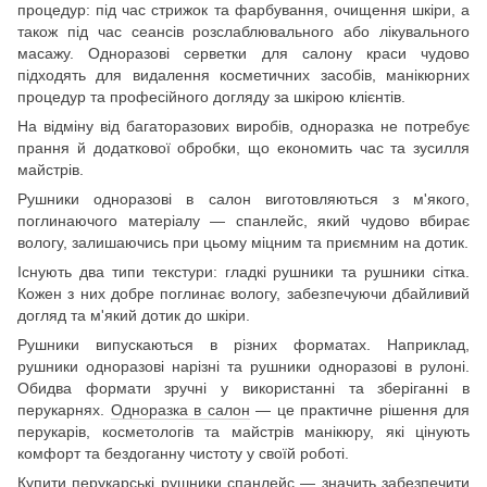
процедур: під час стрижок та фарбування, очищення шкіри, а
також під час сеансів розслаблювального або лікувального
масажу. Одноразові серветки для салону краси чудово
підходять для видалення косметичних засобів, манікюрних
процедур та професійного догляду за шкірою клієнтів.
На відміну від багаторазових виробів, одноразка не потребує
прання й додаткової обробки, що економить час та зусилля
майстрів.
Рушники одноразові в салон виготовляються з м'якого,
поглинаючого матеріалу — спанлейс, який чудово вбирає
вологу, залишаючись при цьому міцним та приємним на дотик.
Існують два типи текстури: гладкі рушники та рушники сітка.
Кожен з них добре поглинає вологу, забезпечуючи дбайливий
догляд та м'який дотик до шкіри.
Рушники випускаються в різних форматах. Наприклад,
рушники одноразові нарізні та рушники одноразові в рулоні.
Обидва формати зручні у використанні та зберіганні в
перукарнях.
Одноразка в салон
— це практичне рішення для
перукарів, косметологів та майстрів манікюру, які цінують
комфорт та бездоганну чистоту у своїй роботі.
Купити перукарські рушники спанлейс
— значить забезпечити