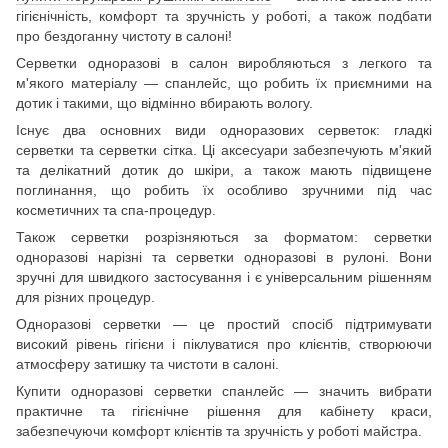
гігієнічність, комфорт та зручність у роботі, а також подбати
про бездоганну чистоту в салоні!
Серветки одноразові в салон виробляються з легкого та
м'якого матеріалу — спанлейс, що робить їх приємними на
дотик і такими, що відмінно вбирають вологу.
Існує два основних види одноразових серветок: гладкі
серветки та серветки сітка. Ці аксесуари забезпечують м'який
та делікатний дотик до шкіри, а також мають підвищене
поглинання, що робить їх особливо зручними під час
косметичних та спа-процедур.
Також серветки розрізняються за форматом: серветки
одноразові нарізні та серветки одноразові в рулоні. Вони
зручні для швидкого застосування і є універсальним рішенням
для різних процедур.
Одноразові серветки — це простий спосіб підтримувати
високий рівень гігієни і піклуватися про клієнтів, створюючи
атмосферу затишку та чистоти в салоні.
Купити одноразові серветки спанлейс — значить вибрати
практичне та гігієнічне рішення для кабінету краси,
забезпечуючи комфорт клієнтів та зручність у роботі майстра.