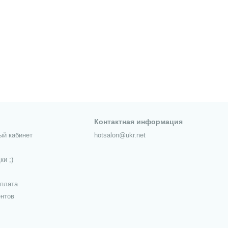
Контактная информация
ый кабинет
hotsalon@ukr.net
ки ;)
оплата
ентов