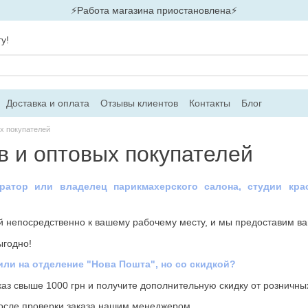
⚡Работа магазина приостановлена⚡
у!
Доставка и оплата
Отзывы клиентов
Контакты
Блог
х покупателей
в и оптовых покупателей
ратор или владелец парикмахерского салона, студии кра
ой непосредственно к вашему рабочему месту, и мы предоставим в
ыгодно!
или на отделение "Нова Пошта", но со скидкой?
каз свыше 1000 грн и получите дополнительную скидку от розничны
осле проверки заказа нашим менеджером.