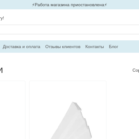
⚡Работа магазина приостановлена⚡
у!
Доставка и оплата
Отзывы клиентов
Контакты
Блог
и
Со