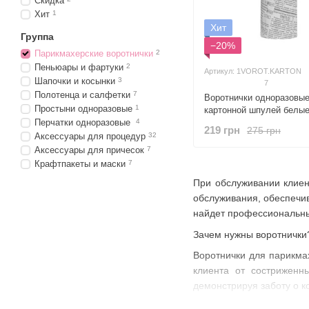
Скидка
Хит
1
Хит
Группа
−20%
Парикмахерские воротнички
2
Пеньюары и фартуки
2
Артикул: 1VOROT.KARTON
Шапочки и косынки
3
7
Полотенца и салфетки
7
Воротнички одноразовые
Простыни одноразовые
1
картонной шпулей белы
Перчатки одноразовые
4
219 грн
275 грн
Аксессуары для процедур
32
Аксессуары для причесок
7
Крафтпакеты и маски
7
При обслуживании клиен
обслуживания, обеспечи
найдет профессиональны
Зачем нужны воротнички
Воротнички для парикма
клиента от состриженн
демонстрируя заботу о к
В нашем интернет-магази