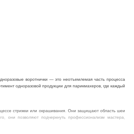
Одноразовые воротнички — это неотъемлемая часть процесса
тимент одноразовой продукции для парикмахеров, где каждый
роцессе стрижки или окрашивания. Они защищают область шеи
ого, они позволяют подчеркнуть профессионализм мастера,
 одноразовые воротнички-салфетка.