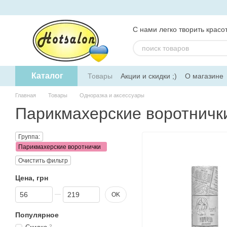
Перейти к основному контенту
С нами легко творить красот
Каталог
Товары
Акции и скидки ;)
О магазине
Главная
Товары
Одноразка и аксессуары
Парикмахерские воротничк
Группа:
Парикмахерские воротнички
Очистить фильтр
Цена, грн
От Цена, грн
До Цена, грн
OK
Популярное
2