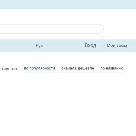
Вход
Мой заказ
Рус
по популярности
сначала дешевле
по названию
ртировка: