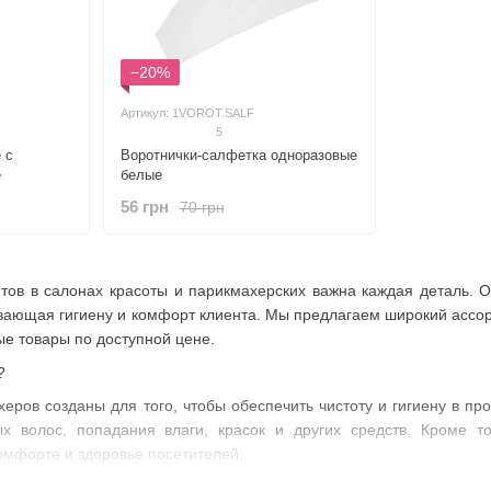
−20%
Артикул: 1VOROT.SALF
5
 с
Воротнички-салфетка одноразовые
е
белые
56 грн
70 грн
тов в салонах красоты и парикмахерских важна каждая деталь. 
вающая гигиену и комфорт клиента. Мы предлагаем широкий ассор
е товары по доступной цене.
?
херов созданы для того, чтобы обеспечить чистоту и гигиену в п
ых волос, попадания влаги, красок и других средств. Кроме т
омфорте и здоровье посетителей.
не hotsalon.ua представлены воротнички одноразовые в рулоне и