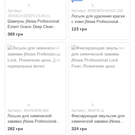
5
5
Артикул:
Артикул: JNREMOV.KOGA.100
JNSOCH.DEEPCLEAN.1L
Лосьон для удаления краски
Шампунь jNowa Professional
с кожи jNowa Professional
Estern Gravix Deep Clean
Estern Gravix Color Minus
123 грн
глубокой очистки
369 грн
6
5
Артикул: JNHNORM.480
Артикул: JNHFIX.1L
Лосьон для химической
Фиксирующая эмульсия для
завивки jNowa Professional
химической завивки jNowa
Lock
Professional Lock Fixer
282 грн
324 грн