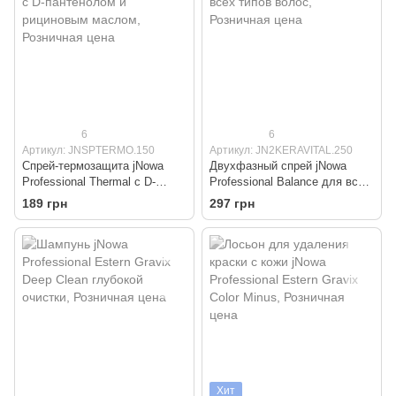
6
6
Артикул: JNSPTERMO.150
Артикул: JN2KERAVITAL.250
Спрей-термозащита jNowa
Двухфазный спрей jNowa
Professional Thermal с D-
Professional Balance для всех
пантенолом и рициновым
типов волос
189 грн
297 грн
маслом
Хит