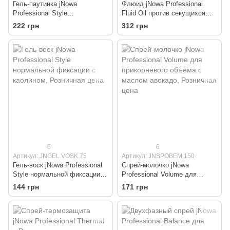
Гель-паутинка jNowa
Флюид jNowa Professional
Professional Style
Fluid Oil против секущихся
моделирующий сильной
кончиков с маслом льна
222 грн
312 грн
фиксации с кератином
6
6
Артикул: JNGEL.VOSK.75
Артикул: JNSPOBEM.150
Гель-воск jNowa Professional
Спрей-молочко jNowa
Style нормальной фиксации с
Professional Volume для
каолином
прикорневого объема с
144 грн
171 грн
маслом авокадо