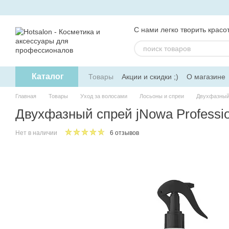
Перейти к основному контенту
С нами легко творить красот
Каталог
Товары
Акции и скидки ;)
О магазине
Главная
Товары
Уход за волосами
Лосьоны и спреи
Двухфазный 
Двухфазный спрей jNowa Professio
Нет в наличии
6 отзывов