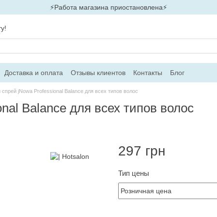
⚡Работа магазина приостановлена⚡
у!
Доставка и оплата
Отзывы клиентов
Контакты
Блог
спрей jNowa Professional Balance для всех типов волос
nal Balance для всех типов волос
297 грн
Тип цены