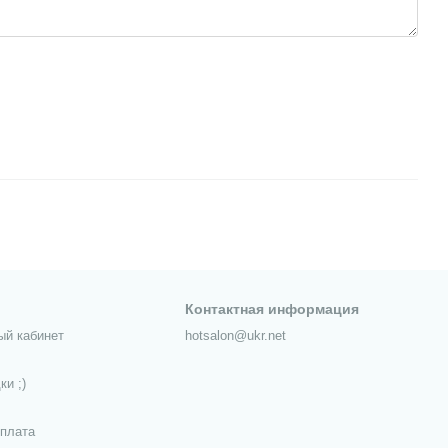
Контактная информация
ый кабинет
hotsalon@ukr.net
ки ;)
оплата