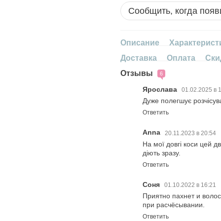
Сообщить, когда появ
Описание
Характерист
Доставка
Оплата
Ски
Отзывы
6
Ярослава
01.02.2025 в 
Дуже полегшує розчісув
Ответить
Anna
20.11.2023 в 20:54
На мої довгі коси цей д
діють зразу.
Ответить
Соня
01.10.2022 в 16:21
Приятно пахнет и воло
при расчёсывании.
Ответить