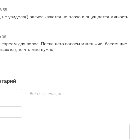
16:55
, не увидела(( расчесываются не плохо и ощущается мягкость
9:38
 спреем для волос. После него волосы мягенькие, блестящие
ваются, то что мне нужно!
нтарий
Войти с помощью