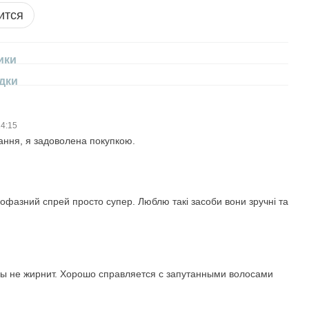
ится
ики
дки
14:15
ання, я задоволена покупкою.
вофазний спрей просто супер. Люблю такі засоби вони зручні та
сы не жирнит. Хорошо справляется с запутанными волосами