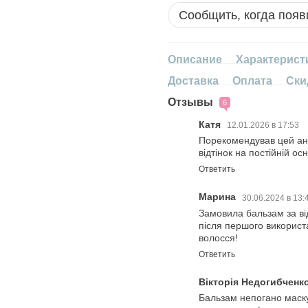
Сообщить, когда появ
Описание
Характерист
Доставка
Оплата
Ски
Отзывы
6
Катя
12.01.2026 в 17:53
Порекомендував цей ан
відтінок на постійній ос
Ответить
Марина
30.06.2024 в 13:
Замовила бальзам за від
після першого використ
волосся!
Ответить
Вікторія Недогибченк
Бальзам непогано маскує