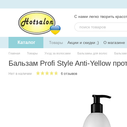
Перейти к основному контенту
С нами легко творить красот
Каталог
Товары
Акции и скидки ;)
О магазине
Главная
Товары
Уход за волосами
Бальзамы для волос
Бальзам 
Бальзам Profi Style Anti-Yellow п
Нет в наличии
6 отзывов