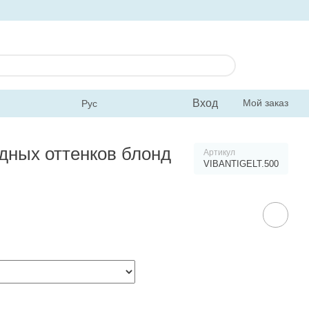
Вход
Мой заказ
Рус
одных оттенков блонд
Артикул
VIBANTIGELT.500