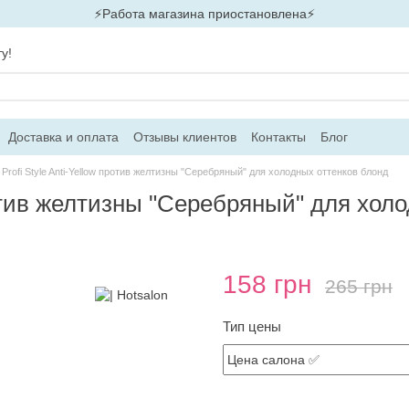
⚡Работа магазина приостановлена⚡
у!
Доставка и оплата
Отзывы клиентов
Контакты
Блог
Profi Style Anti-Yellow против желтизны "Серебряный" для холодных оттенков блонд
ротив желтизны "Серебряный" для хол
158 грн
265 грн
Тип цены