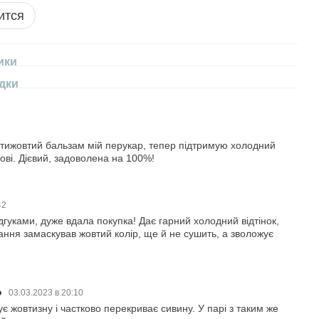
ится
ики
дки
тижовтий бальзам мій перукар, тепер підтримую холодний
нові. Дієвий, задоволена на 100%!
42
гуками, дуже вдала покупка! Дає гарний холодний відтінок,
ання замаскував жовтий колір, ще й не сушить, а зволожує
о
03.03.2023 в 20:10
 жовтизну і частково перекриває сивину. У парі з таким же