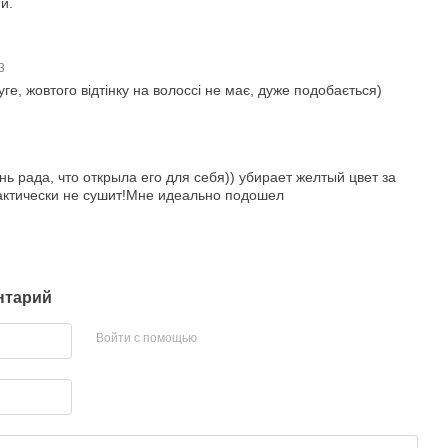
й.
03
ге, жовтого відтінку на волоссі не має, дуже подобається)
нь рада, что открыла его для себя)) убирает желтый цвет за
рактически не сушит!Мне идеально подошел
нтарий
Войти с помощью