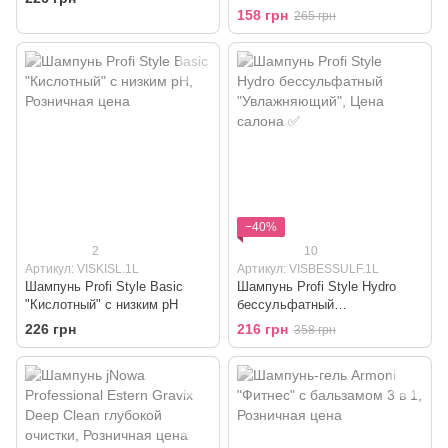
"Жемчужный" для теплых
158 грн
265 грн
оттенков блонд
−40%
2
10
Артикул: VISKISL.1L
Артикул: VISBESSULF.1L
Шампунь Profi Style Basic
Шампунь Profi Style Hydro
"Кислотный" с низким рН
бессульфатный
"Увлажняющий"
226 грн
216 грн
358 грн