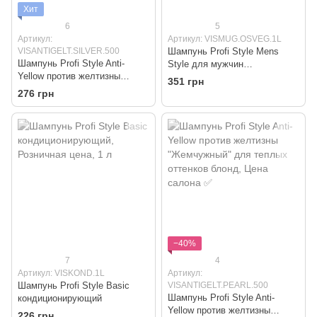
Хит
6
5
Артикул:
Артикул: VISMUG.OSVEG.1L
VISANTIGELT.SILVER.500
Шампунь Profi Style Mens
Шампунь Profi Style Anti-
Style для мужчин
Yellow против желтизны
"Освежающий"
351 грн
"Серебряный" для холодных
276 грн
оттенков блонд
−40%
7
4
Артикул: VISKOND.1L
Артикул:
Шампунь Profi Style Basic
VISANTIGELT.PEARL.500
Шампунь Profi Style Anti-
кондиционирующий
Yellow против желтизны
226 грн