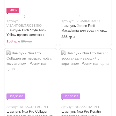
−40%
5
4
Артикул:
Артикул: JPSMAKADAM.1L
VISANTIGELT.ROSE.500
Шампунь Jerden Proff
Шампунь Profi Style Anti-
Macadamia для всех типов
Yellow против желтизны
волос "Макадамия"
285 грн
"Розовый" для теплых
158 грн
265 грн
оттенков блонд
Под заказ
Под заказ
3
3
Артикул: NUASCOLLAGEN.1L
Артикул: NUASKERATIN.1L
Шампунь Nua Pro Collagen
Шампунь Nua Pro Keratin