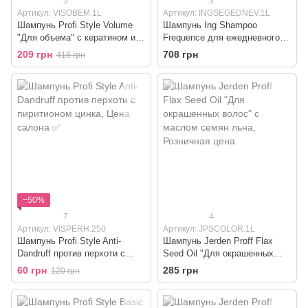
5
3
Артикул: VISOBEM.1L
Артикул: INGSEGEDNEV.1L
Шампунь Profi Style Volume
Шампунь Ing Shampoo
"Для объема" с кератином и
Frequence для ежедневного
экстрактом бамбука
применения с фруктовыми
209 грн
708 грн
418 грн
кислотами
−50%
7
4
Артикул: VISPERH.250
Артикул: JPSCOLOR.1L
Шампунь Profi Style Anti-
Шампунь Jerden Proff Flax
Dandruff против перхоти с
Seed Oil "Для окрашенных
пиритионом цинка
волос" с маслом семян льна
60 грн
285 грн
120 грн