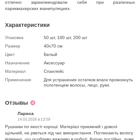
отлично зарекомендовали себя при различных
парикмахерских манипуляциях.
Характеристики
Упаковка
50 шт, 100 шт, 200 шт
Размер
40x70 см
Цвет
Белый
Назначение
Аксессуар
Материал
Спанлейс
Применение
Для устранения остатков влаги промокнуть
полотенцем волосы, лицо, руки.
Отзывы
4
Лариса
14.03.2026 в 13:59
Рушники по якості хороші. Матеріал приємний і доволі
щільний, не рветься під час використання. Поглинають вологу
відмінно, що особливо важливо в роботі. Купую постійно, дуже