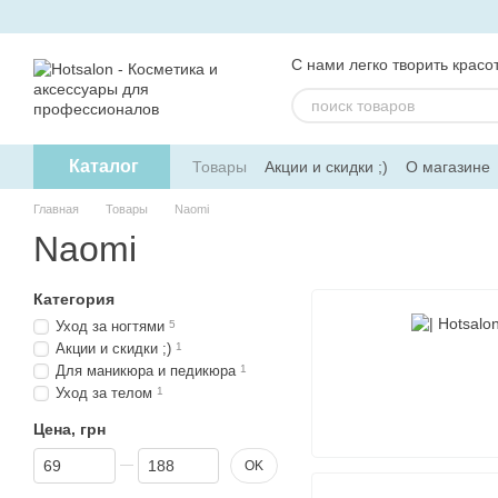
Перейти к основному контенту
С нами легко творить красот
Каталог
Товары
Акции и скидки ;)
О магазине
Главная
Товары
Naomi
Naomi
Категория
Уход за ногтями
5
Акции и скидки ;)
1
Для маникюра и педикюра
1
Уход за телом
1
Цена, грн
От Цена, грн
До Цена, грн
OK