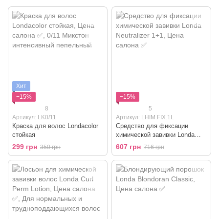
Хит
−15%
−15%
8
5
Артикул: LK0/11
Артикул: LHIM.FIX.1L
Краска для волос Londacolor
Средство для фиксации
cтойкая
химической завивки Londa
Neutralizer 1+1
299 грн
607 грн
350 грн
716 грн