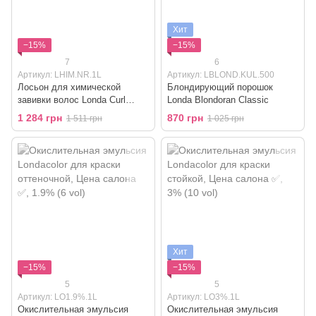
Хит
−15%
−15%
7
6
Артикул: LHIM.NR.1L
Артикул: LBLOND.KUL.500
Лосьон для химической
Блондирующий порошок
завивки волос Londa Curl
Londa Blondoran Classic
Perm Lotion
1 284 грн
870 грн
1 511 грн
1 025 грн
Хит
−15%
−15%
5
5
Артикул: LO1.9%.1L
Артикул: LO3%.1L
Окислительная эмульсия
Окислительная эмульсия