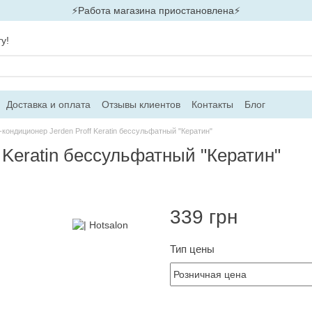
⚡Работа магазина приостановлена⚡
у!
Доставка и оплата
Отзывы клиентов
Контакты
Блог
кондиционер Jerden Proff Keratin бессульфатный "Кератин"
 Keratin бессульфатный "Кератин"
339 грн
Тип цены