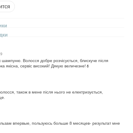
ится
ики
дки
59
ж шампуню. Волосся добре розчісується, блискуче після
а якісна, сервіс високий! Дякую величезне!🌷
олосся, також в мене після нього не електризується,
ще.
3
льзам впервые, пользуюсь больше 8 месяцев- результат мне