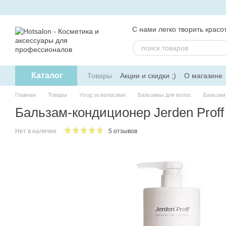
Перейти к основному контенту
С нами легко творить красот
Каталог
Товары
Акции и скидки ;)
О магазине
Главная
Товары
Уход за волосами
Бальзамы для волос
Бальзам-
Бальзам-кондиционер Jerden Proff
Нет в наличии
5 отзывов