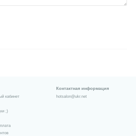
Контактная информация
ый кабинет
hotsalon@ukr.net
ки ;)
оплата
ентов