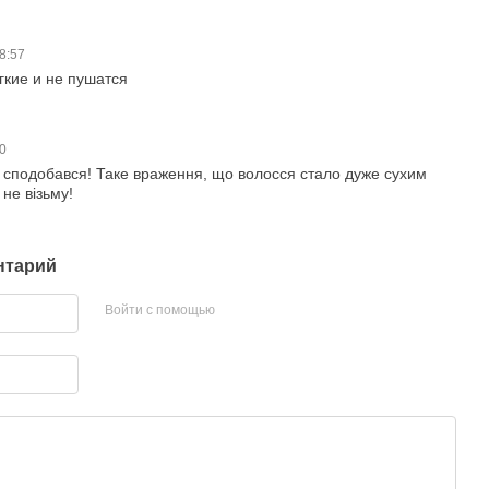
18:57
гкие и не пушатся
30
е сподобався! Таке враження, що волосся стало дуже сухим
 не візьму!
нтарий
Войти с помощью