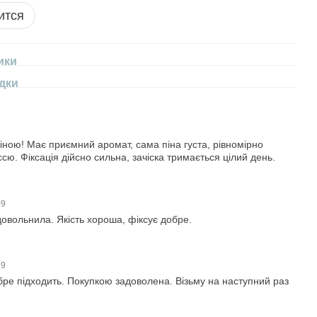
ится
ики
дки
іною! Має приємний аромат, сама піна густа, рівномірно
сю. Фіксація дійсно сильна, зачіска тримається цілий день.
09
довольнила. Якість хороша, фіксує добре.
19
бре підходить. Покупкою задоволена. Візьму на наступний раз