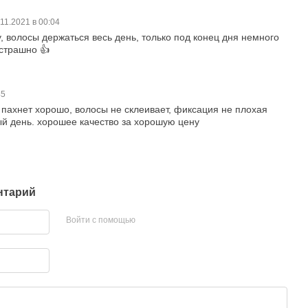
.11.2021 в 00:04
, волосы держаться весь день, только под конец дня немного
 страшно 👍
45
пахнет хорошо, волосы не склеивает, фиксация не плохая
ый день. хорошее качество за хорошую цену
нтарий
Войти с помощью