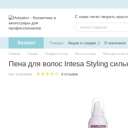
Перейти к основному контенту
С нами легко творить красот
Каталог
Товары
Акции и скидки ;)
О магазине
Главная
Товары
Укладка и стиль
Муссы и пены
Пена для волос I
Пена для волос Intesa Styling сил
Нет в наличии
8 отзывов